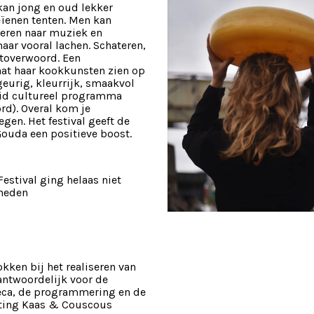
kan jong en oud lekker
ïenen tenten. Men kan
eren naar muziek en
ar vooral lachen. Schateren,
 toverwoord. Een
at haar kookkunsten zien op
 geurig, kleurrijk, smaakvol
reid cultureel programma
d). Overal kom je
gen. Het festival geeft de
ouda een positieve boost.
estival ging helaas niet
heden
kken bij het realiseren van
antwoordelijk voor de
reca, de programmering en de
hting Kaas & Couscous