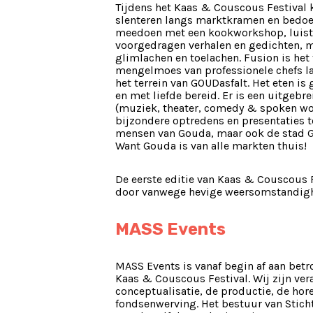
Tijdens het Kaas & Couscous Festival 
slenteren langs marktkramen en bedoe
meedoen met een kookworkshop, luist
voorgedragen verhalen en gedichten, ma
glimlachen en toelachen. Fusion is het
mengelmoes van professionele chefs la
het terrein van GOUDasfalt. Het eten is
en met liefde bereid. Er is een uitgeb
(muziek, theater, comedy & spoken wor
bijzondere optredens en presentaties te
mensen van Gouda, maar ook de stad G
Want Gouda is van alle markten thuis!
De eerste editie van Kaas & Couscous F
door vanwege hevige weersomstandig
MASS Events
MASS Events is vanaf begin af aan betro
Kaas & Couscous Festival. Wij zijn ver
conceptualisatie, de productie, de ho
fondsenwerving. Het bestuur van Stic