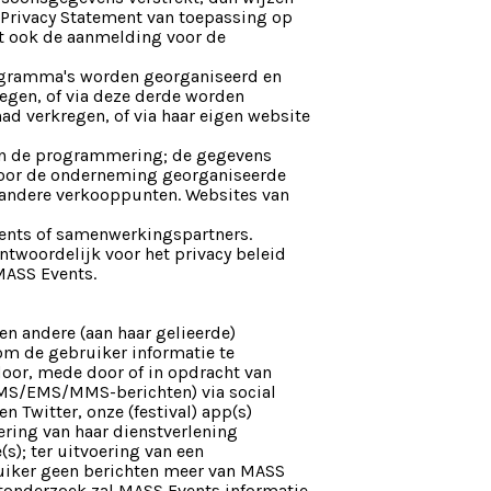
t Privacy Statement van toepassing op
lt ook de aanmelding voor de
rogramma's worden georganiseerd en
egen, of via deze derde worden
ad verkregen, of via haar eigen website
in de programmering; de gegevens
 door de onderneming georganiseerde
 andere verkooppunten. Websites van
vents of samenwerkingspartners.
ntwoordelijk voor het privacy beleid
MASS Events.
en andere (aan haar gelieerde)
 om de gebruiker informatie te
door, mede door of in opdracht van
(SMS/EMS/MMS-berichten) via social
 Twitter, onze (festival) app(s)
ering van haar dienstverlening
s); ter uitvoering van een
ruiker geen berichten meer van MASS
ktonderzoek zal MASS Events informatie