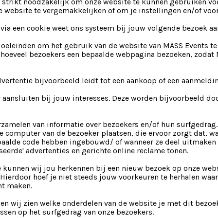
n strikt noodzakelijk om onze website te kunnen gebruiken vo
 website te vergemakkelijken of om je instellingen en/of voo
n via een cookie weet ons systeem bij jouw volgende bezoek aa
 doeleinden om het gebruik van de website van MASS Events te 
 hoeveel bezoekers een bepaalde webpagina bezoeken, zodat 
ertentie bijvoorbeeld leidt tot een aankoop of een aanmeldin
r aansluiten bij jouw interesses. Deze worden bijvoorbeeld d
erzamelen van informatie over bezoekers en/of hun surfgedrag
de computer van de bezoeker plaatsen, die ervoor zorgt dat, wa
aalde code hebben ingebouwd/ of wanneer ze deel uitmaken v
eerde' advertenties en gerichte online reclame tonen.
kunnen wij jou herkennen bij een nieuw bezoek op onze webs
ierdoor hoef je niet steeds jouw voorkeuren te herhalen waar
nt maken.
en wij zien welke onderdelen van de website je met dit bezoe
ssen op het surfgedrag van onze bezoekers.