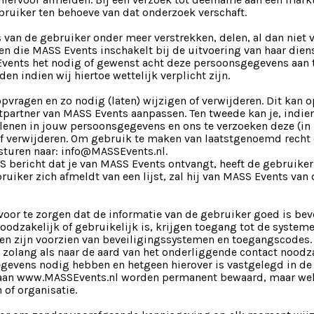
bruiker ten behoeve van dat onderzoek verschaft.
an de gebruiker onder meer verstrekken, delen, al dan niet 
n die MASS Events inschakelt bij de uitvoering van haar diens
vents het nodig of gewenst acht deze persoonsgegevens aan t
n indien wij hiertoe wettelijk verplicht zijn.
pvragen en zo nodig (laten) wijzigen of verwijderen. Dit kan 
etpartner van MASS Events aanpassen. Ten tweede kan je, indie
erlenen in jouw persoonsgegevens en ons te verzoeken deze (i
 of verwijderen. Om gebruik te maken van laatstgenoemd recht
sturen naar: info@MASSEvents.nl.
 bericht dat je van MASS Events ontvangt, heeft de gebruiker
ruiker zich afmeldt van een lijst, zal hij van MASS Events van 
voor te zorgen dat de informatie van de gebruiker goed is bev
 noodzakelijk of gebruikelijk is, krijgen toegang tot de syst
en zijn voorzien van beveiligingssystemen en toegangscodes.
 zolang als naar de aard van het onderliggende contact noodzake
egevens nodig hebben en hetgeen hierover is vastgelegd in d
 aan www.MASSEvents.nl worden permanent bewaard, maar wel
 of organisatie.