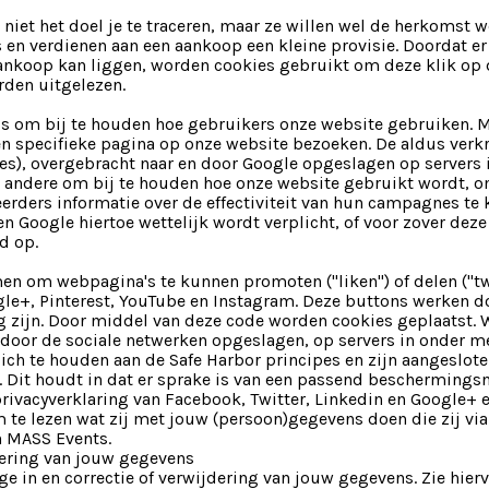
niet het doel je te traceren, maar ze willen wel de herkomst 
s en verdienen aan een aankoop een kleine provisie. Doordat er
nkoop kan liggen, worden cookies gebruikt om deze klik op d
rden uitgelezen.
s om bij te houden hoe gebruikers onze website gebruiken. 
en specifieke pagina op onze website bezoeken. De aldus verk
es), overgebracht naar en door Google opgeslagen op servers i
 andere om bij te houden hoe onze website gebruikt wordt, o
erders informatie over de effectiviteit van hun campagnes te
en Google hiertoe wettelijk wordt verplicht, of voor zover de
d op.
n om webpagina's te kunnen promoten ("liken") of delen ("t
gle+, Pinterest, YouTube en Instagram. Deze buttons werken d
 zijn. Door middel van deze code worden cookies geplaatst. W
door de sociale netwerken opgeslagen, op servers in onder me
zich te houden aan de Safe Harbor principes en zijn aangeslo
. Dit houdt in dat er sprake is van een passend beschermings
rivacyverklaring van Facebook, Twitter, Linkedin en Google+ 
 te lezen wat zij met jouw (persoon)gegevens doen die zij vi
n MASS Events.
dering van jouw gegevens
ge in en correctie of verwijdering van jouw gegevens. Zie hier