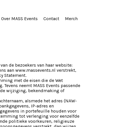
Over MASS Events
Contact
Merch
van de bezoekers van haar website:
ens aan www.massevents.nl verstrekt,
cy Statement.
mming met de eisen die de Wet
ng. Tevens neemt MASS Events passende
de wijziging, bekendmaking of
 achternaam, alsmede het adres (NAW-
 bankgegevens, IP-adres en
e gegevens in portefeuille houden voor
stemming tot verlenging voor eenzelfde
nde politieke voorkeuren, religieuze
rsoonsgegevens verstrekt, dan wijzen