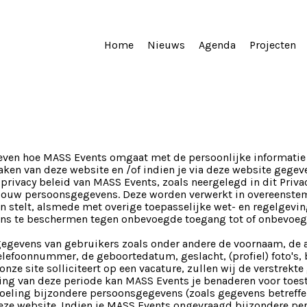
Home
Nieuws
Agenda
Projecten
even hoe MASS Events omgaat met de persoonlijke informatie 
en van deze website en /of indien je via deze website gegev
privacy beleid van MASS Events, zoals neergelegd in dit Priva
jouw persoonsgegevens. Deze worden verwerkt in overeenste
 stelt, alsmede met overige toepasselijke wet- en regelgevi
ns te beschermen tegen onbevoegde toegang tot of onbevoeg
gegevens van gebruikers zoals onder andere de voornaam, de
elefoonnummer, de geboortedatum, geslacht, (profiel) foto's,
nze site solliciteert op een vacature, zullen wij de verstrekt
ijking van deze periode kan MASS Events je benaderen voor toe
doeling bijzondere persoonsgegevens (zoals gegevens betreffe
deze website. Indien je MASS Events ongevraagd bijzondere pe