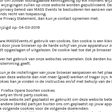
or om zonder voorafgaande kennisgeving op elk moment wijzi
e wijzigingen zullen op onze website worden gepubliceerd. De
rivacy beleid van MASS Events te bestuderen ten aanzien van
ands recht van toepassing.
e Privacy Statement, dan kun je contact opnemen met:
wijzigd op: 04-03-2019
.MASSEvents.nl gebruik van cookies. Een cookie is een klei
door jouw browser op de harde schijf van jouw apparatuur zo
t opgeslagen of uitgelezen. De cookie laat toe dat je browser
ver het gebruik van onze websites verzamelen. Ook derden kun
estemming geeft.
kun je de instellingen van jouw browser aanpassen en het plaa
van deze website dan niet meer (goed) werken of trager zijn. 
okies kan je vinden in de instructies en/of met behulp van de 
 Firefox Opera Soorten cookies
rty en third party cookies.
onze website zelf geplaatst en gebruikt om deze website beter
 andere (derde) partijen buiten ons om geplaatst op jouw app
 volgende cookies voor de volgende doeleinden: