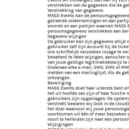
verstrekken van de gegevens die de ge
Verstrekking van gegevens
MASS Events kan de persoonsgegevens v
gelieerde ondernemingen en aan partije
woords en aan partijen waarvan MASS E
persoonsgegevens verstrekken aan derde
Gegevens wijzigen
De gebruiker kan zijn gegevens altijd o
gebruiker zelf zijn account bij de tick
ons schriftelijk verzoeken inzage te v
bevatten) te laten wijzigen, aanvullen
van jouw geldige legitimatiebewijs te 
Onderaan elke e-mail, SMS, EMS of MMS
melden van een mailinglijst. Als de geb
ontvangen.
Beveiliging
MASS Events doet haar uiterste best er
het uit hoofde van zijn of haar functie
gebruikers zijn opgeslagen. De system
verstrekt bewaren wij (ook in de cloud)
het doel waarvoor wij jouw persoonsg
voortkomen uit één of meer bezoeken
nooit te herleiden zijn naar een persoon
Wijzigingen