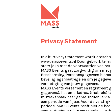
Privacy Statement
In dit Privacy Statement wordt omschr
www.massevents.nl Door gebruik te mak
stem je in met de voorwaarden van het 
MASS Events gaat zorgvuldig om met 
Bescherming Persoonsgegevens hieraan
beveiligingsmaatregelen om je gegeve
vernietiging van jouw gegevens.
MASS Events verzamelt en registreert 
gegevens), het emailadres, (mobiele) t
muzieksmaak naar genre. Indien je via o
een periode van 1 jaar. Voor de verstr
periode. MASS Events heeft niet de be
overtuigingen e.d.) te verzamelen via 