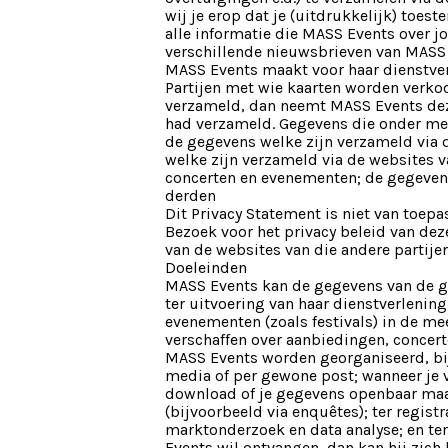
wij je erop dat je (uitdrukkelijk) toes
alle informatie die MASS Events over 
verschillende nieuwsbrieven van MASS 
MASS Events maakt voor haar dienstve
Partijen met wie kaarten worden verko
verzameld, dan neemt MASS Events dezel
had verzameld. Gegevens die onder mee
de gegevens welke zijn verzameld via
welke zijn verzameld via de websites 
concerten en evenementen; de gegevens
derden
Dit Privacy Statement is niet van toe
Bezoek voor het privacy beleid van dez
van de websites van die andere partije
Doeleinden
MASS Events kan de gegevens van de 
ter uitvoering van haar dienstverlenin
evenementen (zoals festivals) in de me
verschaffen over aanbiedingen, concert
MASS Events worden georganiseerd, bij
media of per gewone post; wanneer je v
download of je gegevens openbaar maak
(bijvoorbeeld via enquêtes); ter regist
marktonderzoek en data analyse; en ter
Events wil ontvangen, dan kan hij zich