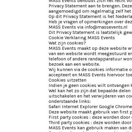
MASS Events behoudt zich het recht vo
Privacy Statement aan te brengen. Dez
aangemoedigd om regelmatig zelf het p
Op dit Privacy Statement is het Nederl
Heb je vragen of opmerkingen over dez
MASS Events via info@massevents.nl
Dit Privacy Statement is laatstelijk ge
Cookie Verklaring MASS Events
Wat zijn cookies?
MASS Events maakt op deze website www
van een website wordt meegestuurd en 
telefoon of andere randapparatuur word
bezoek aan een website.
Wij kunnen via de cookies informatie o
accepteert en MASS Events hiervoor to
Cookies uitzetten
Indien je geen cookies wilt ontvangen 
Wel kan het zo zijn dat bepaalde delen 
uitschakelen en het verwijderen van co
onderstaande links:
Safari Internet Explorer Google Chrome
Deze website maakt gebruik van first pa
First party cookies : deze worden door 
Third party cookies : deze worden door
MASS Events kan gebruik maken van de