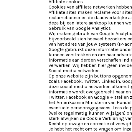
Affiliate cookies
Cookies van affiliate netwerken hebben 
Affiliate sites maken reclame voor site
reclamebanner en de daadwerkelijke aa
deze bij een latere aankoop kunnen wo
Gebruik van Google Analytics
Wij maken gebruik van Google Analytic
bijvoorbeeld zien hoeveel bezoekers e
van het adres van jouw systeem (IP-adr
Google gebruikt deze informatie onder
kunnen verstrekken en om haar adverte
informatie aan derden verschaffen indi
verwerken. Wij hebben hier geen invloe
Social media netwerken
Op onze website zijn buttons opgenome
zoals Facebook, Twitter, Linkedin, Goo
deze social media netwerken afkomstig
informatie wordt overgebracht naar en 
Twitter, Facebook en Google + stellen 
het Amerikaanse Ministerie van Handel
eventuele persoonsgegevens. Lees de p
(welke regelmatig kunnen wijzigen) om
sterk afwijken de Cookie Verklaring va
Recht op inzage en correctie of verwij
Je hebt het recht om te vragen om inza