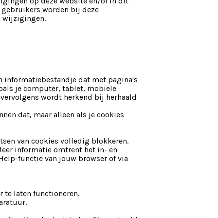
gingen op deze website en/of in dit
 gebruikers worden bij deze
 wijzigingen.
n informatiebestandje dat met pagina's
als je computer, tablet, mobiele
 vervolgens wordt herkend bij herhaald
nen dat, maar alleen als je cookies
tsen van cookies volledig blokkeren.
Meer informatie omtrent het in- en
Help-functie van jouw browser of via
 te laten functioneren.
aratuur.