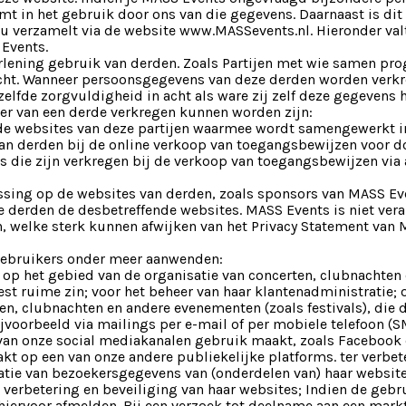
temt in het gebruik door ons van die gegevens. Daarnaast is di
jou verzamelt via de website www.MASSevents.nl. Hieronder va
Events.
rlening gebruik van derden. Zoals Partijen met wie samen p
cht. Wanneer persoonsgegevens van deze derden worden verkr
fde zorgvuldigheid in acht als ware zij zelf deze gegevens h
r van een derde verkregen kunnen worden zijn:
 de websites van deze partijen waarmee wordt samengewerkt 
van derden bij de online verkoop van toegangsbewijzen voor
 die zijn verkregen bij de verkoop van toegangsbewijzen via
passing op de websites van derden, zoals sponsors van MASS E
e derden de desbetreffende websites. MASS Events is niet vera
n, welke sterk kunnen afwijken van het Privacy Statement van 
gebruikers onder meer aanwenden:
g op het gebied van de organisatie van concerten, clubnachten 
est ruime zin; voor het beheer van haar klantenadministratie;
en, clubnachten en andere evenementen (zoals festivals), die 
voorbeeld via mailings per e-mail of per mobiele telefoon 
an onze social mediakanalen gebruik maakt, zoals Facebook en
t op een van onze andere publiekelijke platforms. ter verbet
ratie van bezoekersgegevens van (onderdelen van) haar website(
 verbetering en beveiliging van haar websites; Indien de geb
 hiervoor afmelden. Bij een verzoek tot deelname aan een mar