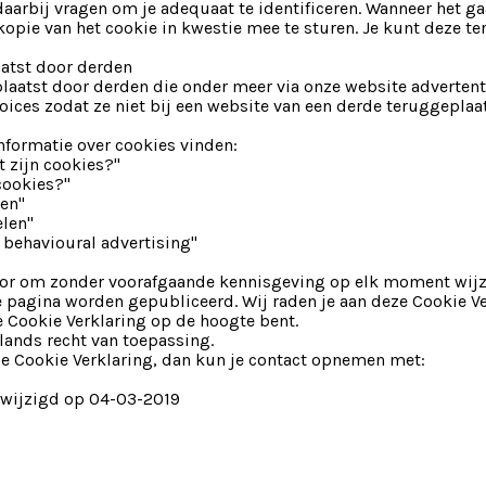
aarbij vragen om je adequaat te identificeren. Wanneer het 
opie van het cookie in kwestie mee te sturen. Je kunt deze ter
aatst door derden
atst door derden die onder meer via onze website advertentie
hoices zodat ze niet bij een website van een derde teruggeplaa
nformatie over cookies vinden:
 zijn cookies?"
ookies?"
en"
len"
 behavioural advertising"
oor om zonder voorafgaande kennisgeving op elk moment wijz
e pagina worden gepubliceerd. Wij raden je aan deze Cookie V
e Cookie Verklaring op de hoogte bent.
lands recht van toepassing.
e Cookie Verklaring, dan kun je contact opnemen met:
gewijzigd op 04-03-2019